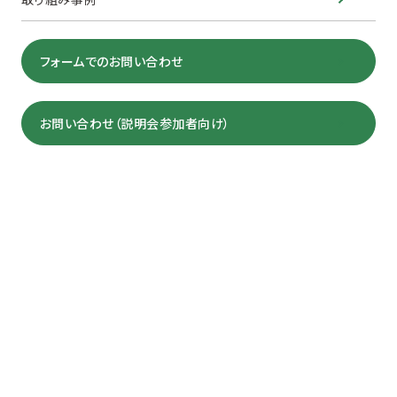
フォームでのお問い合わせ
お問い合わせ（説明会参加者向け）
〒759-5101
山口県下関市豊北町大字粟野字才ケ瀬10001番地3
©shiratakiyama-wf inc.